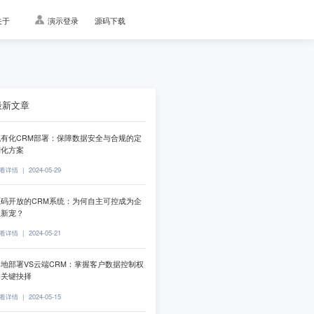
关于
演示登录
源码下载
最新文章
私有化CRM部署：保障数据安全与合规的定
制化方案
看详情
|
2024-05-29
源码开放的CRM系统：为何自主可控成为企
业新宠？
看详情
|
2024-05-21
地部署VS云端CRM：掌握客户数据控制权
的关键抉择
看详情
|
2024-05-15