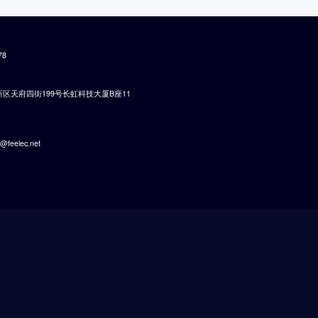
78
区天府四街199号长虹科技大厦B座11
u@feelec.net