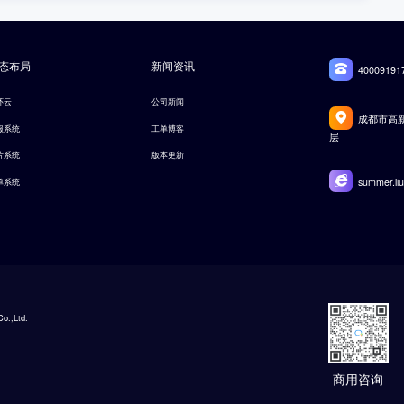
态布局
新闻资讯
40009191
环云
公司新闻
成都市高新
服系统
工单博客
层
片系统
版本更新
summer.li
单系统
o.,Ltd.
商用咨询